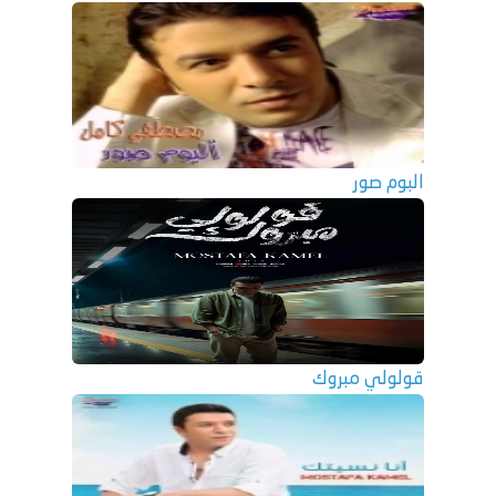
البوم صور
قولولي مبروك