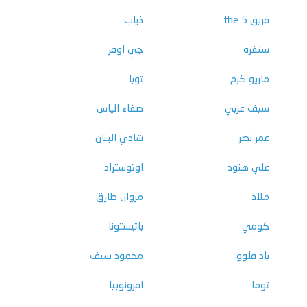
فريق the 5
ذياب
سنفره
جي اوفر
ماريو كرم
توبا
سيف عربي
صفاء الياس
عمر نصر
شادي البنان
علي هنود
اوتوستراد
ملاذ
مروان طارق
كومي
باتيستونا
باد فلوو
محمود سيف
توما
افرونوبيا