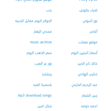
لمياء بطوش
حب
نور النبوي
الدولار اليوم مقابل الجنيه
أغانى
مجدي الزهار
موقع نغمات
music archive
أسعار البنزين اليوم
سعر الذهب اليوم
خالد تاج الدين
نور عز العرب
ذكرى الهادي
ريتشارد
عبد الرحيم الحلبي
ياسمينا العبد
رنين الشعار
mp3 download songs
احمد دومه
منال امين