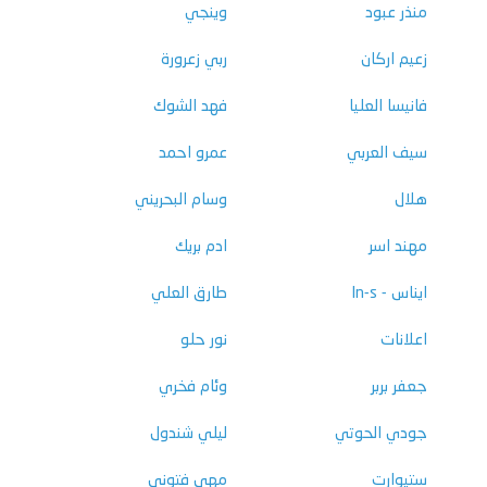
منذر عبود
وينجي
زعيم اركان
ربي زعرورة
فانيسا العليا
فهد الشوك
سيف العربي
عمرو احمد
هلال
وسام البحريني
مهند اسر
ادم بريك
ايناس - In-s
طارق العلي
اعلانات
نور حلو
جعفر بربر
وئام فخري
جودي الحوتي
ليلي شندول
ستيوارت
مهى فتوني