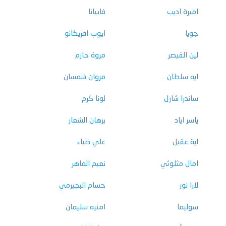
اميرة اديب
فابيانا
جويا
ايوب افريكانو
لين القيصر
مروة حازم
ايه سلطان
مروان شمسان
ساندرا شارل
لونا كرم
ياسر اياد
برهان الشعار
اية عقيل
علي ضياء
امال مثلوثي
نعيم الماهر
لارا نور
حسام البجيرمي
سوليما
امنيه سليمان