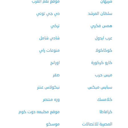
شريهان
موقع نغم العرب
سلطان المرشد
دي جي توتي
همس فكري
تركي
عرب ايدول
شادي شامل
كوكاكولا
منوعات راي
كارو كركورة
اورانج
ميس حرب
صقر
سبايس ميكس
نيكولاس عنتر
كلامسك
وزه منتصر
كرافاطا
موقع مطبعه دوت كوم
المصرية للاتصالات
موسكو