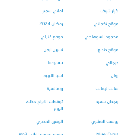
كرار شريف
اماني سمير
موقع نغماتي
رمضان 2024
محمود السوهاجي
موقع غنيلي
موقع دندنها
نسرين ايمن
درجالي
bergara
روان
اسيا الليبيه
سانت ليفانت
رومانسية
وجدان سعيد
توقعات الابراج حظك
اليوم
يوسف العشري
الوشق المصري
Miley Cyrus
موقع محروم اغاني mp3