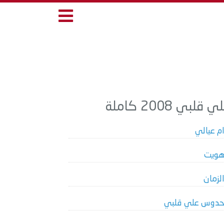
ي 2008 كاملة
م عيالي
ويت
لزمان
دوس علي قلبي