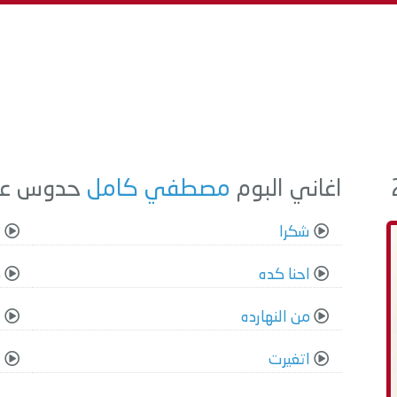
اغاني البوم
مصطفي كامل
حدوس علي قلب
شكرا
ا
احنا كده
ه
من النهارده
ا
اتغيرت
ح