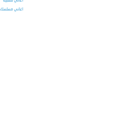
اغاني شعبية
اغاني مسلسلات ر