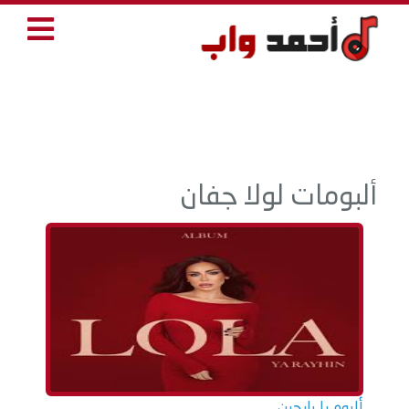
ألبومات لولا جفان
ألبوم يا رايحين