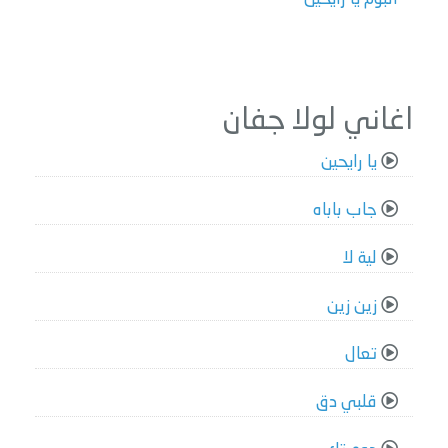
اغاني لولا جفان
يا رايحين
جاب باباه
لية لا
زين زين
تعال
قلبي دق