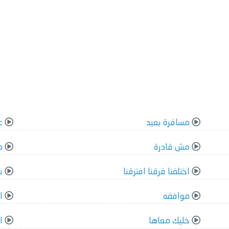
مسافرة بعيد
ع
مش قادرة
م
اختلفنا فرقنا افترقنا
س
موافقه
ا
خليك معاها
ا