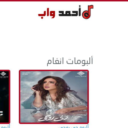
ألبومات انغام
ألبوم دي روحى
ألبوم