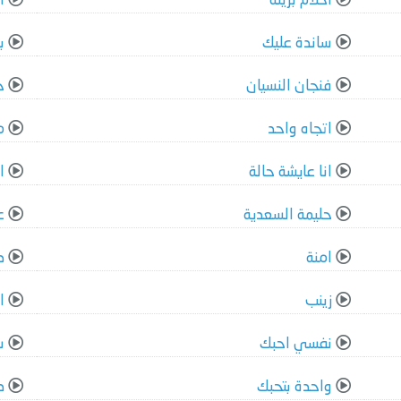
احلام بريئة
ا
ساندة عليك
ب
فنجان النسيان
ح
اتجاه واحد
م
انا عايشة حالة
ان
حليمة السعدية
ع
امنة
ص
زينب
ا
نفسي احبك
س
واحدة بتحبك
د