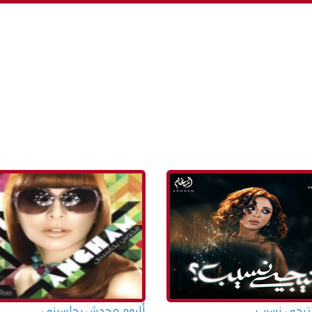
 تيجي نسيب
ألبوم محدش يحاسبني