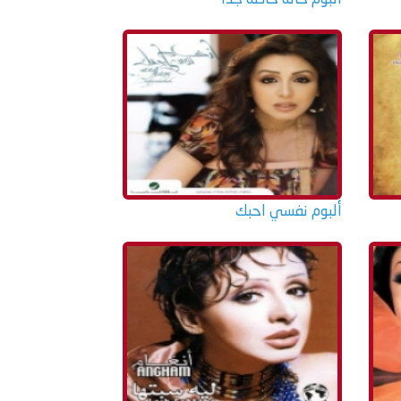
ألبوم نفسي احبك