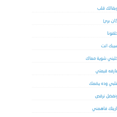
بقالك قلب
ان برئ
لفونا
يبك انت
ليني شوية معاك
ارفه قيمتي
لبي وده يضمك
نفضل نرقص
اريتك فاهمني