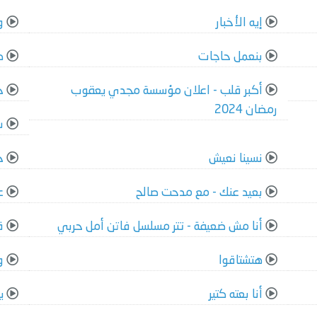
إيه الأخبار
و
بنعمل حاجات
ك
أكبر قلب - اعلان مؤسسة مجدي يعقوب
ح
رمضان 2024
س
نسينا نعيش
خ
بعيد عنك - مع مدحت صالح
ع
أنا مش ضعيفة - تتر مسلسل فاتن أمل حربي
ق
هتشتاقوا
و
أنا بعته كتير
ي