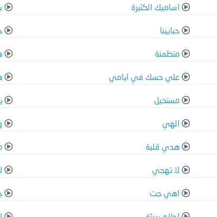
اساميك الكثيرة
ب
حبايبنا
ح
متطمنة
ه
علي حسك في ايامي
ه
مستحيل
ي
الهي
و
هدي قلبة
م
لا تهجي
ل
اهي جت
ج