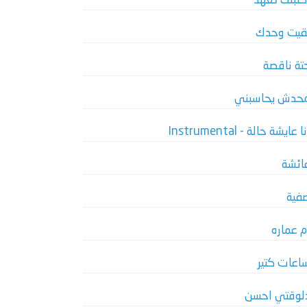
كتبلك تعهد
قيت وحدك
تة ناقصة
حدش يحاسبني
ا عايشة حالة - Instrumental
ائشة
فية
م عماره
اعات كتير
لوقتي احسن