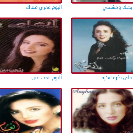
 بحبك وحشتيني
ألبوم عمري معاك
خلي بكره لبكرة
ألبوم بتحب مين