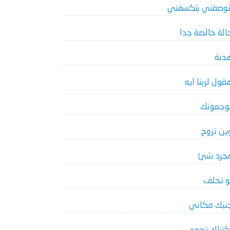
توصفني بتكسفني
الة خالصة جدا
دنة
قول لربنا ايه
وجعونك
ين تروح
جرد شئ
و تحلف
نبك مكاني