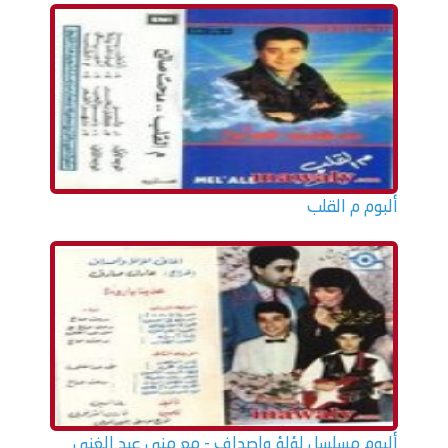
ألبوم م القلب
ألبوم مسلسل لؤلؤ واصداف - مع مني عبد الغني