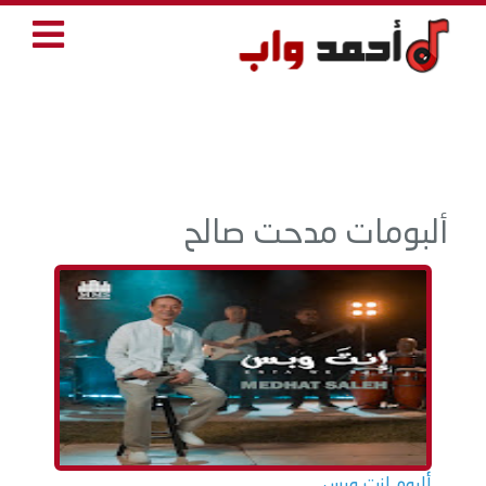
ألبومات مدحت صالح
ألبوم إنت وبس