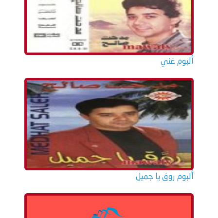
ألبوم غني
ألبوم روق يا جميل