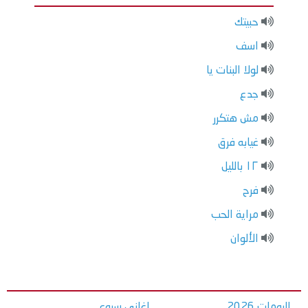
حبيتك
اسف
لولا البنات يا
جدع
مش هتكرر
غيابه فرق
١٢ بالليل
فرح
مراية الحب
الألوان
البومات 2026
اغاني سبوع