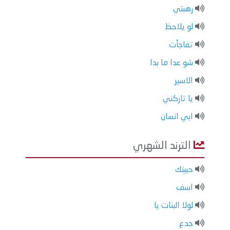
رهبتي
لو يلاحظ
تفاجأت
شو عدا ما بدا
الاسير
يا تاركني
ابي انسان
الترند الشهري
حبيتك
اسف
لولا البنات يا
جدع