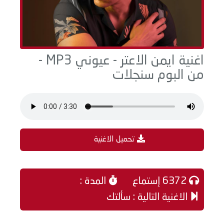
اغنية ايمن الاعتر - عيوني MP3 -
من البوم سنجلات
تحميل الاغنية
6372 إستماع
المدة :
الاغنية التالية : سألتك