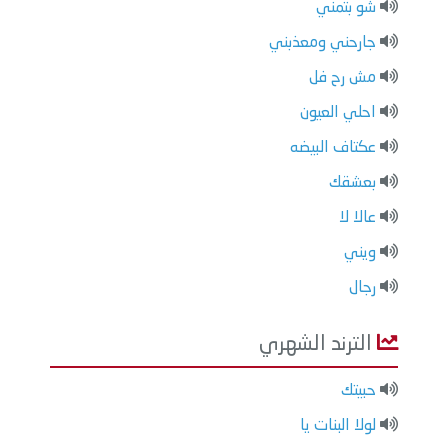
شو بتمني
جارحني ومعذبني
مش رح فل
احلي العيون
عكتاف البيضه
بعشقك
عالا لا
ويني
رجال
الترند الشهري
حبيتك
لولا البنات يا