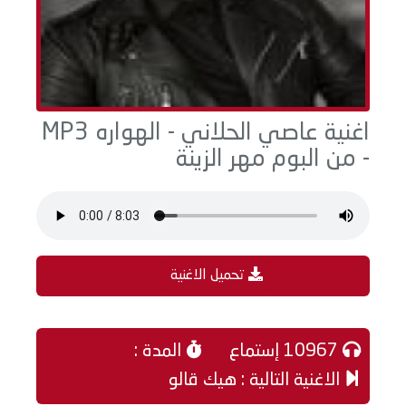
اغنية عاصي الحلاني - الهواره MP3
- من البوم مهر الزينة
تحميل الاغنية
10967 إستماع
المدة :
الاغنية التالية : هيك قالو