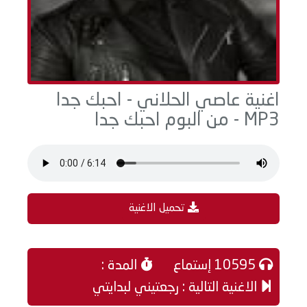
اغنية عاصي الحلاني - احبك جدا
MP3 - من البوم احبك جدا
تحميل الاغنية
10595 إستماع
المدة :
الاغنية التالية : رجعتيني لبدايتي