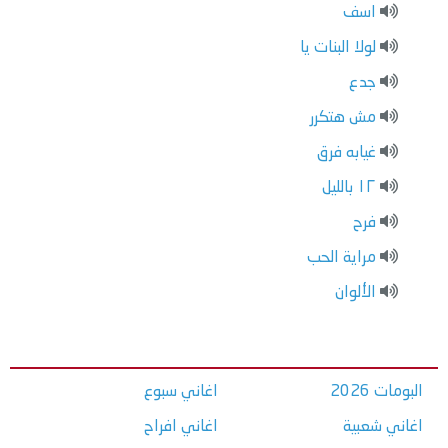
اسف
لولا البنات يا
جدع
مش هتكرر
غيابه فرق
١٢ بالليل
فرح
مراية الحب
الألوان
البومات 2026
اغاني سبوع
اغاني شعبية
اغاني افراح