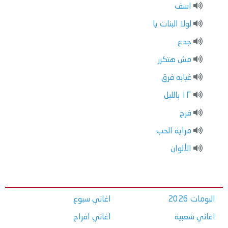
اسف
لولا البنات يا
جدع
مش هتكرر
غيابه فرق
١٢ بالليل
فرح
مراية الحب
الألوان
البومات 2026
اغاني سبوع
اغاني شعبية
اغاني افراح