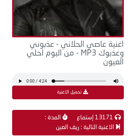
اغنية عاصي الحلاني - عذبوني
وعذبوك MP3 - من البوم احلي
العيون
تحميل الاغنية
13171 إستماع
المدة :
الاغنية التالية : ريف العين