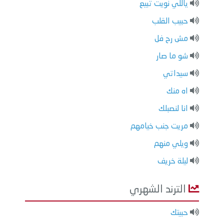
ياللي نويت تبيع
حبيب القلب
مش رح فل
شو ما صار
سيداتي
اه منك
انا لنصبلك
مريت جنب خيامهم
ويلي منهم
ليلة خريف
الترند الشهري
حبيتك