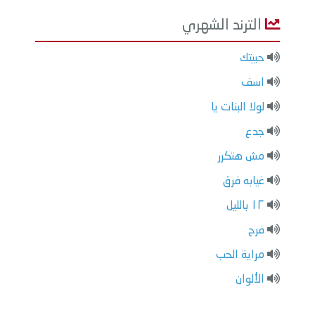
الترند الشهري
حبيتك
اسف
لولا البنات يا
جدع
مش هتكرر
غيابه فرق
١٢ بالليل
فرح
مراية الحب
الألوان