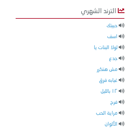
الترند الشهري
حبيتك
اسف
لولا البنات يا
جدع
مش هتكرر
غيابه فرق
١٢ بالليل
فرح
مراية الحب
الألوان