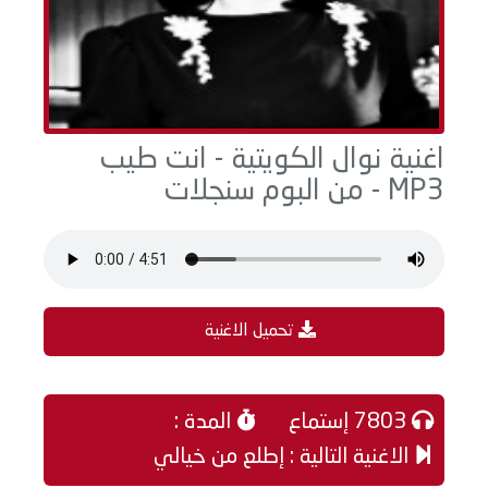
اغنية نوال الكويتية - انت طيب
MP3 - من البوم سنجلات
تحميل الاغنية
7803 إستماع
المدة :
الاغنية التالية : إطلع من خيالي