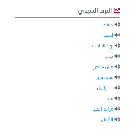
الترند الشهري
حبيتك
اسف
لولا البنات يا
جدع
مش هتكرر
غيابه فرق
١٢ بالليل
فرح
مراية الحب
الألوان