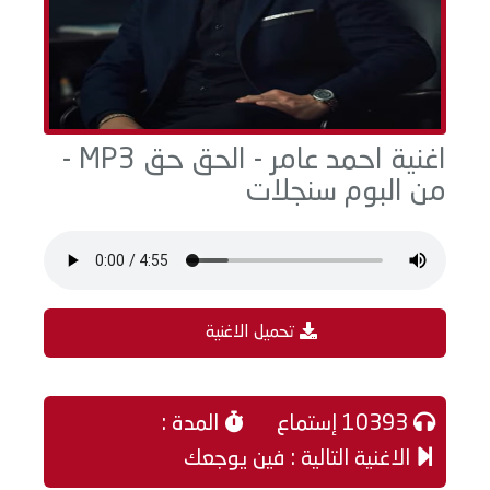
اغنية احمد عامر - الحق حق MP3 -
من البوم سنجلات
تحميل الاغنية
10393 إستماع
المدة :
الاغنية التالية : فين يوجعك