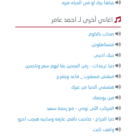
بتباها بيك لو في الحياه ميزه
اغاني أخرى لـ احمد عامر
صحاب بالكوم
متستاهلوش
حبك اذينى
دنيا تريندات - زمن البجحين بقا ليهم سعر وناجحين
مبقتش مستغرب _ قاعد وبتفرج
هتمشي الدنيا من غيرك
فين يوجعك
المركب اللى تودي - مع رحمة سعيد
دنيا الجراح - صاحبت ناقص عارفه وسايبه هيجب اخرو
واقف ثابت