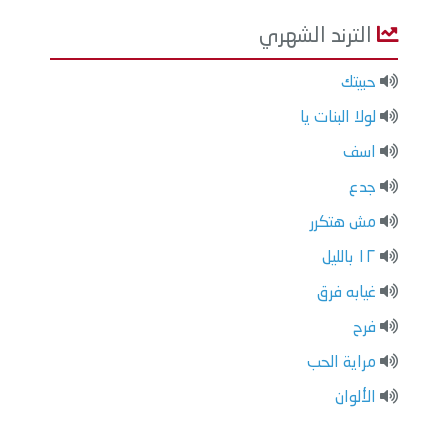
الترند الشهري
حبيتك
لولا البنات يا
اسف
جدع
مش هتكرر
١٢ بالليل
غيابه فرق
فرح
مراية الحب
الألوان