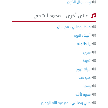
زفة جمال الكون
اغاني أخرى لـ محمد الشحي
منتظر وصلي - مع سال
أعيش اليوم
يا حلاوته
سري
تجربة
حرام تروح
حب حب
رسميا
فدوه لألله
حبي وحياتي - مع عبد الله الهميم