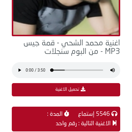
اغنية محمد الشحي - قمة جيس
MP3 - من البوم سنجلات
تحميل الاغنية
5546 إستماع
المدة :
الاغنية التالية : رقم واحد