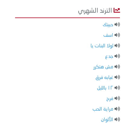
الترند الشهري
حبيتك
اسف
لولا البنات يا
جدع
مش هتكرر
غيابه فرق
١٢ بالليل
فرح
مراية الحب
الألوان