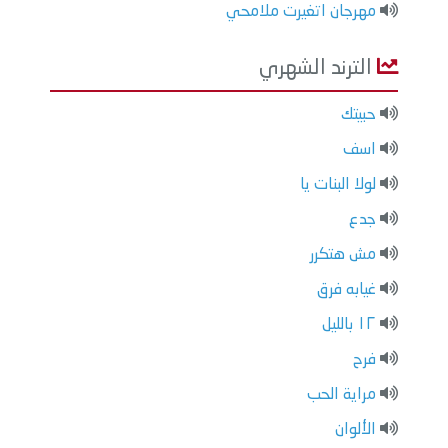
مهرجان اتغيرت ملامحي
الترند الشهري
حبيتك
اسف
لولا البنات يا
جدع
مش هتكرر
غيابه فرق
١٢ بالليل
فرح
مراية الحب
الألوان