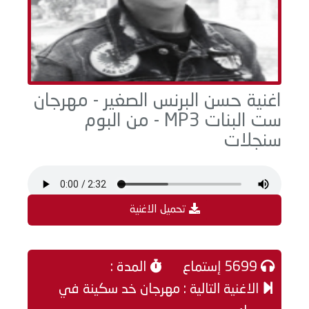
اغنية حسن البرنس الصغير - مهرجان
ست البنات MP3 - من البوم
سنجلات
تحميل الاغنية
5699 إستماع
المدة :
الاغنية التالية : مهرجان خد سكينة في