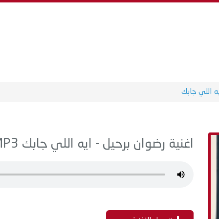
ه اللي جابك
اغنية رضوان برحيل - ايه اللي جابك MP3 - من البوم قربلي حبه