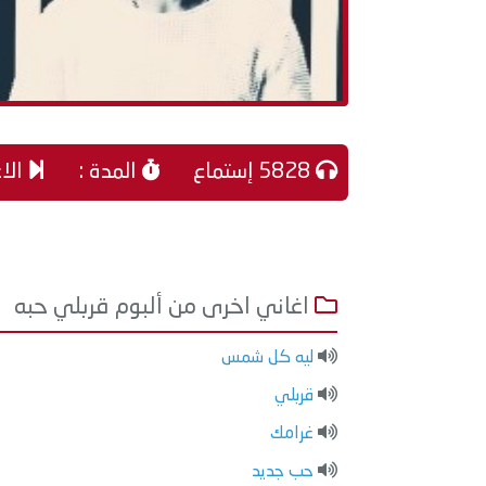
5828 إستماع
المدة :
الاغ
اغاني اخرى من ألبوم قربلي حبه
ليه كل شمس
قربلي
غرامك
حب جديد