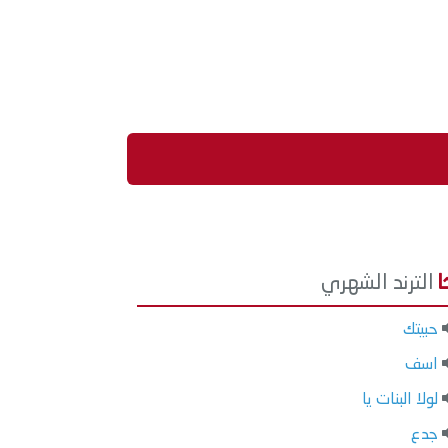
الترند الشهري
حبيتك
اسف
لولا البنات يا
جدع