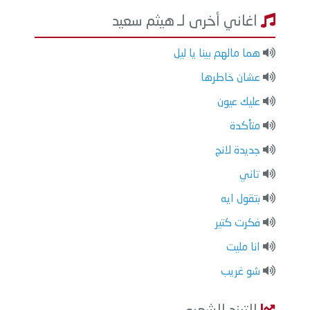
اغاني أخرى لـ هيثم سعيد
هما مالهم بينا يا ليل
عشان خاطرها
عليك عيون
متأكدة
جديدة لانج
تاني
بتقول ايه
فكرت كتير
انا مليت
شو غريب