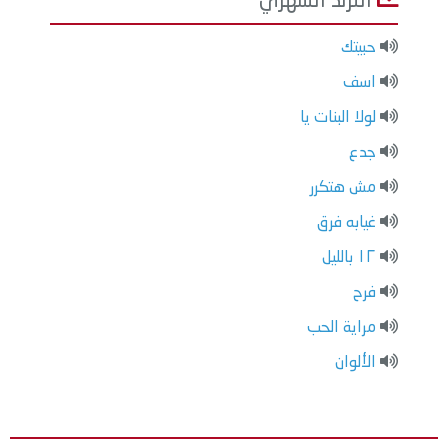
الترند الشهري
حبيتك
اسف
لولا البنات يا
جدع
مش هتكرر
غيابه فرق
١٢ بالليل
فرح
مراية الحب
الألوان