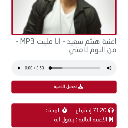
اغنية هيثم سعيد - انا مليت MP3 -
من البوم لامتي
تحميل الاغنية
7120 إستماع
المدة :
الاغنية التالية : بتقول ايه