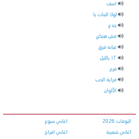
اسف
لولا البنات يا
جدع
مش هتكرر
غيابه فرق
١٢ بالليل
فرح
مراية الحب
الألوان
البومات 2026
اغاني سبوع
اغاني شعبية
اغاني افراح