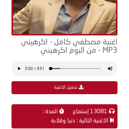
اغنية مصطفي كامل - اكرهيني
MP3 - من البوم اكرهيني
تحميل الاغنية
13081 إستماع
المدة :
الاغنية التالية : دنيا وقلابة