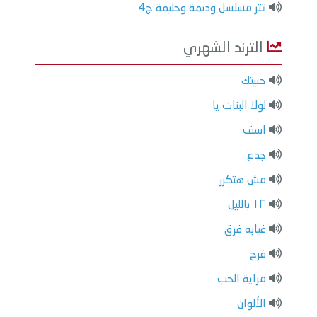
تتر مسلسل وديمة وحليمة ج4
الترند الشهري
حبيتك
لولا البنات يا
اسف
جدع
مش هتكرر
١٢ بالليل
غيابه فرق
فرح
مراية الحب
الألوان