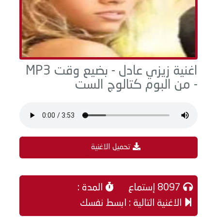
اغنية زيزي عادل - بضيع وقت MP3
- من البوم كتالوج الست
تحميل الاغنية
8097 إستماع
المدة :
الاغنية التالية : ابسط نفسك