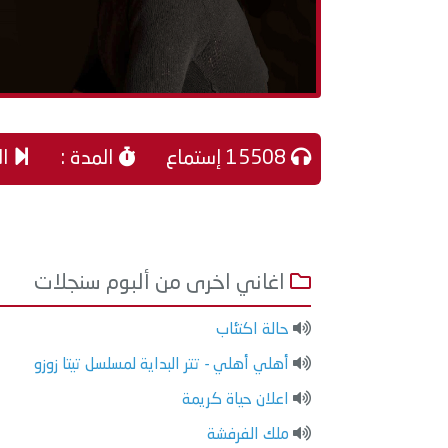
15508 إستماع
المدة :
الا
اغاني اخرى من ألبوم سنجلات
حالة اكتئاب
أهلي أهلي - تتر البداية لمسلسل تيتا زوزو
اعلان حياة كريمة
ملك الفرفشة