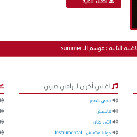
تحميل الاغنية
غنية التالية : موسم الـ summer
اغاني أخرى لـ رامي صبري
تيجي نتصور
ماحبتش
انتي جنان
جوايا هتعيش - Instrumental