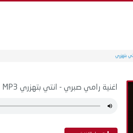
تي بتهزري
اغنية رامي صبري - انتي بتهزري MP3 - من البوم سنجلات