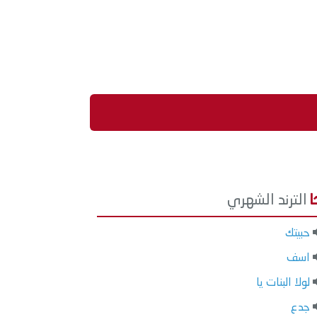
الترند الشهري
حبيتك
اسف
لولا البنات يا
جدع