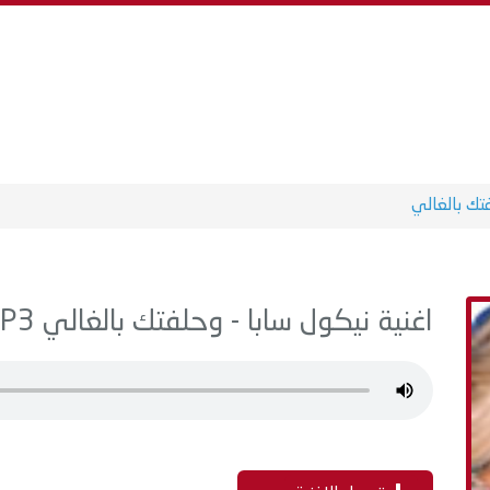
تك بالغالي
اغنية نيكول سابا - وحلفتك بالغالي MP3 - من البوم يا شاغلني بيك