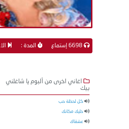
6698 إستماع
المدة :
الاغ
اغاني اخرى من ألبوم يا شاغلني
بيك
كل لحظة حب
خليك مكانك
عشقاك