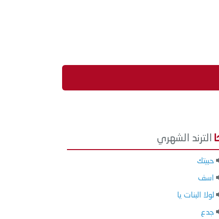
الترند الشهري
حبيتك
اسف
لولا البنات يا
جدع