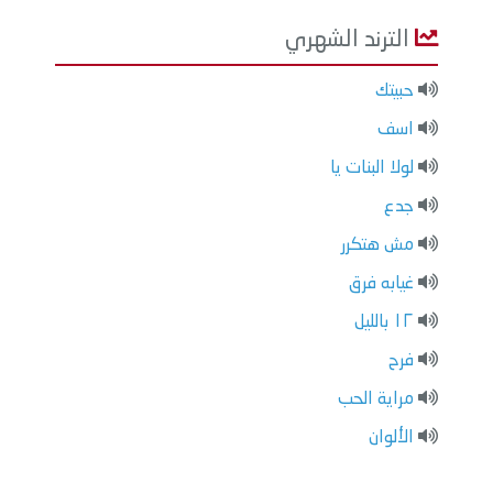
الترند الشهري
حبيتك
اسف
لولا البنات يا
جدع
مش هتكرر
غيابه فرق
١٢ بالليل
فرح
مراية الحب
الألوان