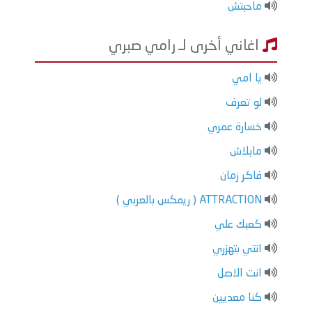
ماحبتش
اغاني أخرى لـ رامي صبري
يا امي
لو تعرف
خسارة عمري
مابلاش
فاكر زمان
ATTRACTION ( ريمكس بالعربي )
كعبك علي
انتي بتهزري
انت الاصل
كنا معديين