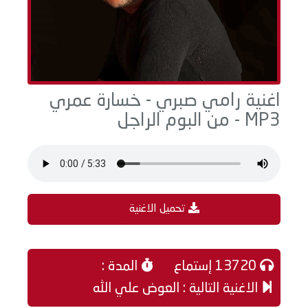
اغنية رامي صبري - خسارة عمري
MP3 - من البوم الراجل
تحميل الاغنية
13720 إستماع
المدة :
الاغنية التالية : العوض علي الله