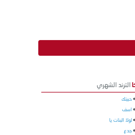
الترند الشهري
حبيتك
اسف
لولا البنات يا
جدع