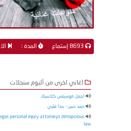
8693 إستماع
المدة :
الاغ
اغاني اخرى من ألبوم سنجلات
اجمل موسيقي كلاسيك
حمد حس - حذا قلبي
egas personal injury attorneys dimopolous
law