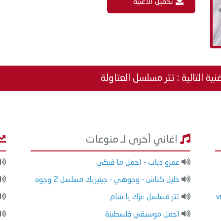
تحميل الاغنية
نية التالية : تتر مسلسل العتاولة
اغاني أخرى لـ منوعات
عمرو دياب - اجمل ما فيكي
خليل كناش - وجوهي - جينيريك مسلسل 2 وجوه
v
تتر مسلسل عزك يا شام
اجمل موسيقي فلسطينة