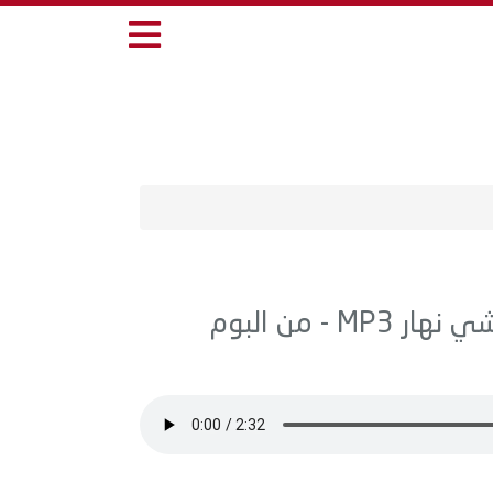
اغنية منوعات - غسان صليبا - معقولة شي نهار MP3 - من البوم