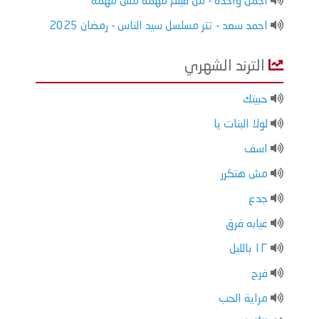
اجمل واحدة - من فيلم مهمة مش مهمة
احمد سعد - تتر مسلسل سيد الناس - رمضان 2025
الترند الشهري
حبيتك
لولا البنات يا
اسف
مش هتكرر
جدع
غيابه فرق
١٢ بالليل
فرح
مراية الحب