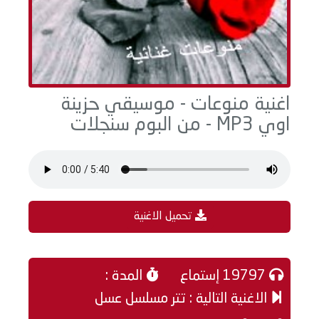
اغنية منوعات - موسيقي حزينة
اوي MP3 - من البوم سنجلات
تحميل الاغنية
19797 إستماع
المدة :
الاغنية التالية : تتر مسلسل عسل