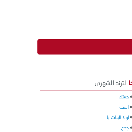
الترند الشهري
حبيتك
اسف
لولا البنات يا
جدع