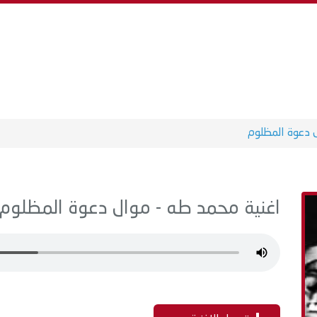
 دعوة المظلوم
اغنية محمد طه - موال دعوة المظلوم MP3 - من البوم سنجلا