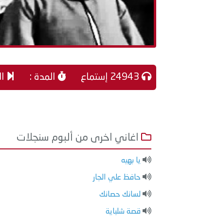
24943 إستماع
المدة :
ال
اغاني اخرى من ألبوم سنجلات
يا بهيه
حافظ علي الجار
لسانك حصانك
قصة شلباية