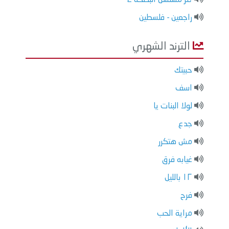
راجعين - فلسطين
الترند الشهري
حبيتك
اسف
لولا البنات يا
جدع
مش هتكرر
غيابه فرق
١٢ بالليل
فرح
مراية الحب