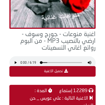
اغنية منوعات - جورج وسوف -
ارضي بالنصيب MP3 - من البوم
روائع اغاني التسعينات
تحميل الاغنية
12289 إستماع
المدة :
الاغنية التالية : علي عويس _ حن