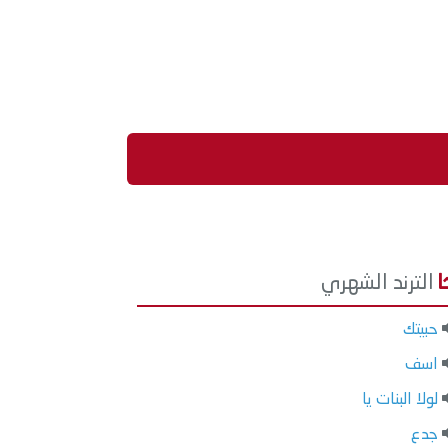
الترند الشهري
حبيتك
اسف
لولا البنات يا
جدع