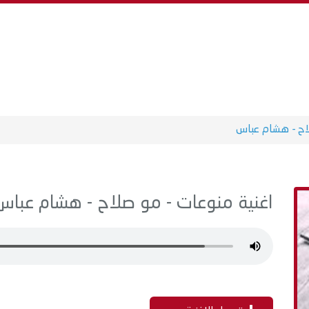
ح - هشام عباس
اغنية منوعات - مو صلاح - هشام عباس MP3 - من البوم سنجل