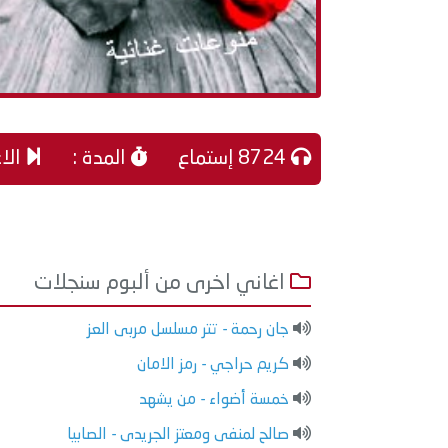
8724 إستماع
المدة :
الاغنية الت
اغاني اخرى من ألبوم سنجلات
جان رحمة - تتر مسلسل مربى العز
كريم حراجي - رمز الامان
خمسة أضواء - من يشهد
صالح لمنفى ومعتز الجريدى - الصابيا