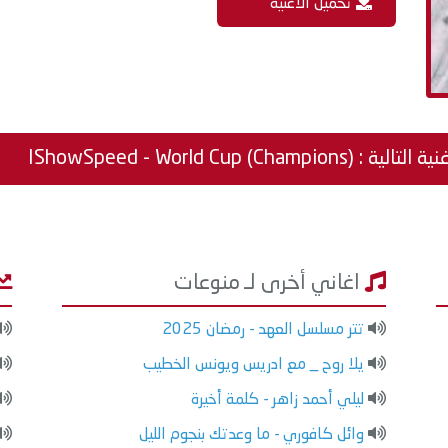
تحميل الاغنية
الية : IShowSpeed - World Cup (Champions)
اغاني أخرى لـ منوعات
تتر مسلسل العهد - رمضان 2025
يلا روح _ مع ادريس ويونس الخطيب
ليلي أحمد زاهر - كلمة أخيرة
وائل كافوري - ما وعدتك بنجوم الليل