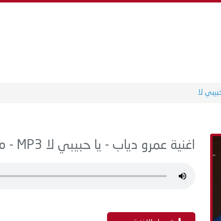
بيبي لا
اغنية عمرو دياب - يا حبيبي لا MP3 - من البوم أكثر واحد بيحبك