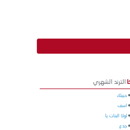
الترند الشهري
حبيتك
اسف
لولا البنات يا
جدع