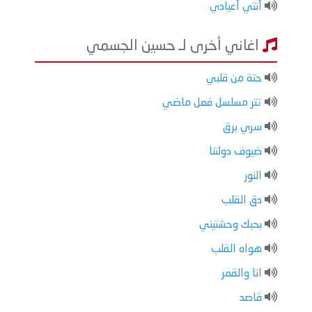
أنتي أعيادي
اغاني أخرى لـ حسين الجسمي
حتة من قلبي
تتر مسلسل فعل ماضي
سري برق
ضيوف دولتنا
النور
دق القلب
بحبك وحشتيني
هواه القلب
انا والقمر
قاصد