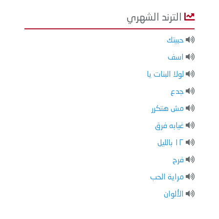
الترند الشهري
حبيتك
اسف
لولا البنات يا
جدع
مش هتكرر
غيابه فرق
١٢ بالليل
فرح
مراية الحب
الألوان