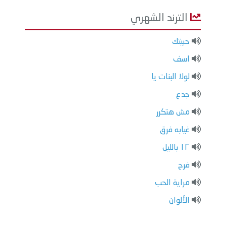
الترند الشهري
حبيتك
اسف
لولا البنات يا
جدع
مش هتكرر
غيابه فرق
١٢ بالليل
فرح
مراية الحب
الألوان