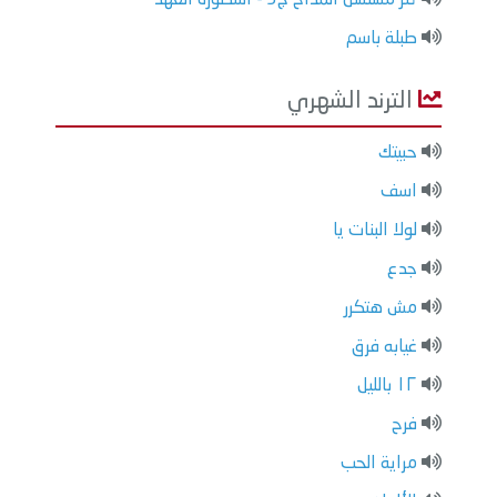
طبلة باسم
الترند الشهري
حبيتك
اسف
لولا البنات يا
جدع
مش هتكرر
غيابه فرق
١٢ بالليل
فرح
مراية الحب