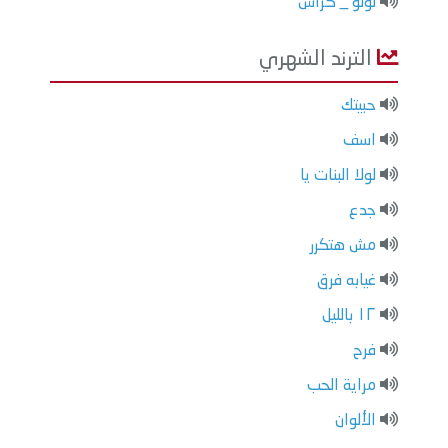
لؤلؤ _ كراش
الترند الشهري
حبيتك
اسف
لولا البنات يا
جدع
مش هتكرر
غيابه فرق
١٢ بالليل
فرح
مراية الحب
الألوان