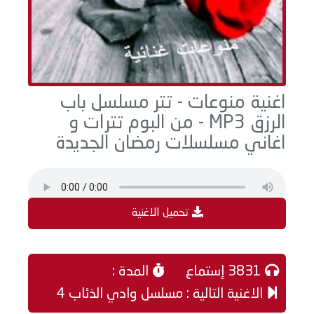
اغنية منوعات - تتر مسلسل باب
الرزق MP3 - من البوم تترات و
اغاني مسلسلات رمضان الجديدة
تحميل الاغنية
3831 إستماع
المدة :
الاغنية التالية : مسلسل وادي الذئاب 4