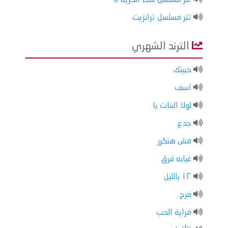
تتر مسلسل ترانزيت
الترند الشهري
حبيتك
اسف
لولا البنات يا
جدع
مش هتكرر
غيابه فرق
١٢ بالليل
فرح
مراية الحب