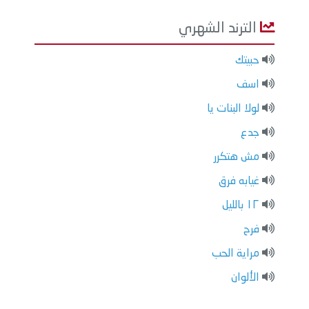
الترند الشهري
حبيتك
اسف
لولا البنات يا
جدع
مش هتكرر
غيابه فرق
١٢ بالليل
فرح
مراية الحب
الألوان