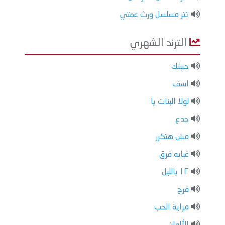
تتر مسلسل ورث عمتي
الترند الشهري
حبيتك
اسف
لولا البنات يا
جدع
مش هتكرر
غيابه فرق
١٢ بالليل
فرح
مراية الحب
الألوان