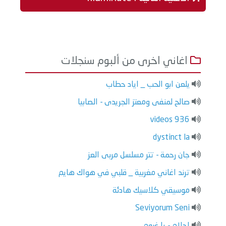
اغاني اخرى من ألبوم سنجلات
يلعن ابو الحب _ اياد حطاب
صالح لمنفى ومعتز الجريدى - الصابيا
videos 936
dystinct la
جان رحمة - تتر مسلسل مربى العز
ترند اغاني مغربية _ قلبي في هواك هايم
موسيقي كلاسيك هادئة
Seviyorum Seni
احلام - يا غيوم