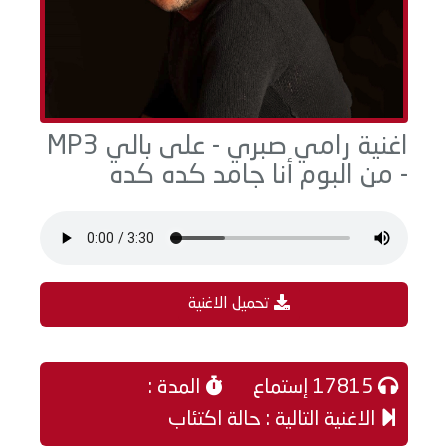
اغنية رامي صبري - على بالي MP3
- من البوم أنا جامد كده كده
تحميل الاغنية
17815 إستماع
المدة :
الاغنية التالية : حالة اكتئاب