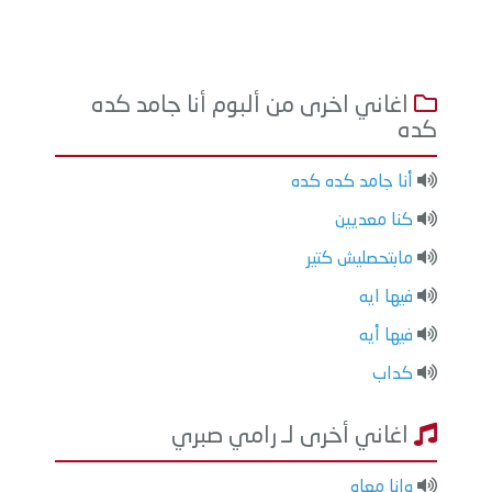
اغاني اخرى من ألبوم أنا جامد كده
كده
أنا جامد كده كده
كنا معديين
مابتحصليش كتير
فيها ايه
فيها أيه
كداب
اغاني أخرى لـ رامي صبري
وانا معاه