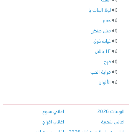
اسف
لولا البنات يا
جدع
مش هتكرر
غيابه فرق
١٢ بالليل
فرح
مراية الحب
الألوان
البومات 2026
اغاني سبوع
اغاني شعبية
اغاني افراح