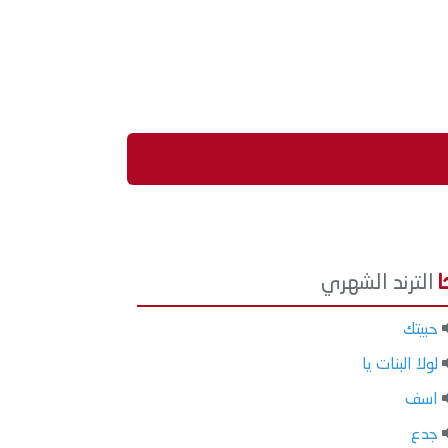
الترند الشهري
حبيتك
لولا البنات يا
اسف
جدع