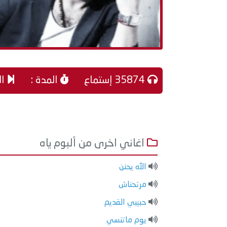
35874 إستماع
المدة :
ال
اغاني اخرى من ألبوم ياه
الله يحنن
مرتحناش
حبيبي القديم
يوم ماتنسي