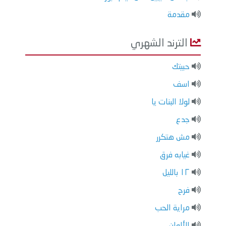
مقدمة
الترند الشهري
حبيتك
اسف
لولا البنات يا
جدع
مش هتكرر
غيابه فرق
١٢ بالليل
فرح
مراية الحب
الألوان