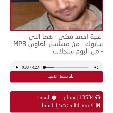
اغنية احمد مكي - هما اللي
سابوك - من مسلسل الغاوي MP3
- من البوم سنجلات
تحميل الاغنية
13534 إستماع
المدة :
الاغنية التالية : شكرا يا ماما