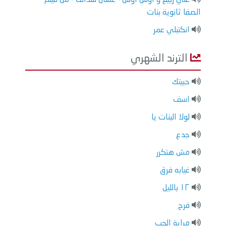
الصفا ثانوية بنات
انكتبلي عمر
الترند الشهري
حبيتك
اسف
لولا البنات يا
جدع
مش هتكرر
غيابه فرق
١٢ بالليل
فرح
مراية الحب