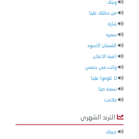
وينك
من دخلتك علينا
شارة
سمره
الفستان الاسود
اغنية الاعلان
وانت في حضني
لا تلوموا علينا
نسمة صبا
طاحت
الترند الشهري
حبيتك