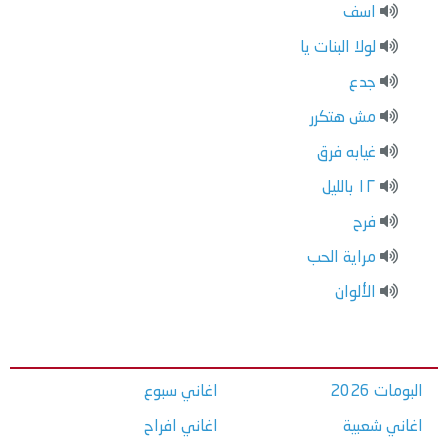
اسف
لولا البنات يا
جدع
مش هتكرر
غيابه فرق
١٢ بالليل
فرح
مراية الحب
الألوان
البومات 2026
اغاني سبوع
اغاني شعبية
اغاني افراح