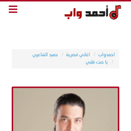
احمدواب
اغاني مصرية
حميد الشاعري
يا حبت قلبي