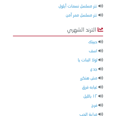
تتر مسلسل نسمات أيلول
تتر مسلسل ممر آمن
الترند الشهري
حبيتك
اسف
لولا البنات يا
جدع
مش هتكرر
غيابه فرق
١٢ بالليل
فرح
مراية الحب