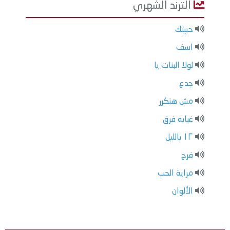
الترند الشهري
حبيتك
اسف
لولا البنات يا
جدع
مش هتكرر
غيابه فرق
١٢ بالليل
فرح
مراية الحب
الألوان