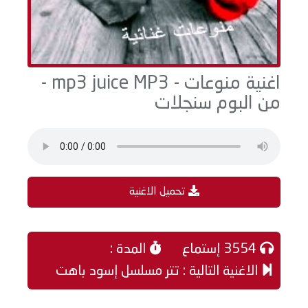
اغنية منوعات - mp3 juice MP3 -
من البوم سنجلات
تحميل الاغنية
3554 إستماع
المدة :
الاغنية التالية : تتر مسلسل إسود باهت