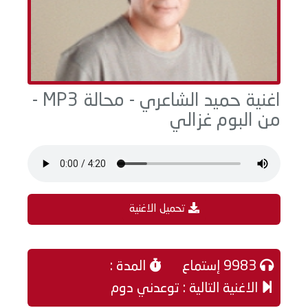
اغنية حميد الشاعري - محالة MP3 -
من البوم غزالي
تحميل الاغنية
9983 إستماع
المدة :
الاغنية التالية : توعدني دوم