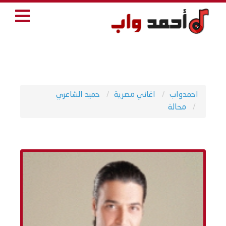
احمدواب
اغاني مصرية
حميد الشاعري
محالة