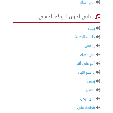
اني احبك
اغاني أخرى لـ ولاء الجندي
رحيل
طالت الكدبة
يانفس
اني احبك
ألم علي ألم
يا صبر الليل
زدني
تجمل
الآن ترحل
قطعة مني