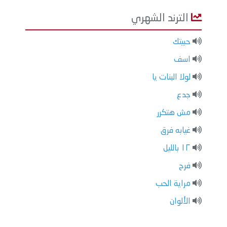
الترند الشهري
حبيتك
اسف
لولا البنات يا
جدع
مش هتكرر
غيابه فرق
١٢ بالليل
فرح
مراية الحب
الألوان