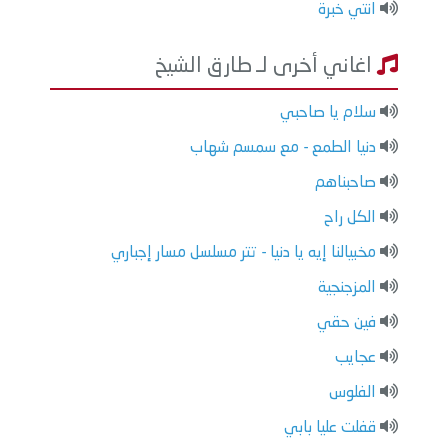
انتي خبرة
اغاني أخرى لـ طارق الشيخ
سلام يا صاحبي
دنيا الطمع - مع سمسم شهاب
صاحبناهم
الكل راح
مخبيالنا إيه يا دنيا - تتر مسلسل مسار إجباري
المزجنجية
فين حقي
عجايب
الفلوس
قفلت عليا بابي