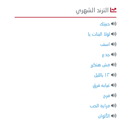
الترند الشهري
حبيتك
لولا البنات يا
اسف
جدع
مش هتكرر
١٢ بالليل
غيابه فرق
فرح
مراية الحب
الألوان