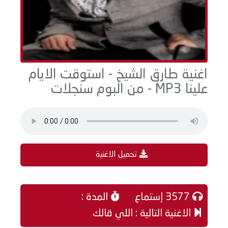
اغنية طارق الشيخ - استوقت الايام
علينا MP3 - من البوم سنجلات
تحميل الاغنية
3577 إستماع
المدة :
الاغنية التالية : اللي قالك