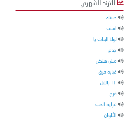
الترند الشهري
حبيتك
اسف
لولا البنات يا
جدع
مش هتكرر
غيابه فرق
١٢ بالليل
فرح
مراية الحب
الألوان