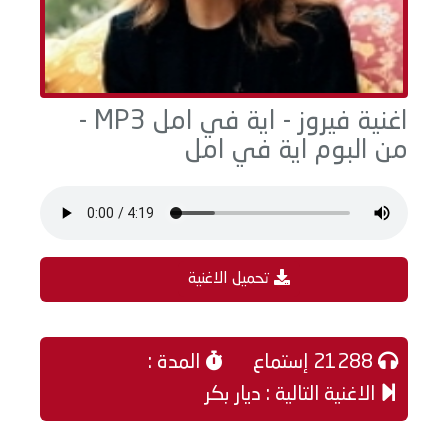
اغنية فيروز - اية في امل MP3 -
من البوم اية في امل
تحميل الاغنية
21288 إستماع
المدة :
الاغنية التالية : ديار بكر